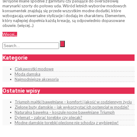
skrojone lniane spodnie z garnituru czy pasujące do oversize’owej
marynarki szorty do połowy uda. Wśród letnich wyborów modowych
konsumentek znajdują się przede wszystkim modne dodatki, które
wzbogacają uniwersalne stylizacje i dodają im charakteru. Elementem,
który najlepiej dopełnia każdą kreację, są odpowiednio dopasowane
obuwie. (więcej…)
Więcej...
Kategorie
Ciekawostki modowe
Moda damska
Najmodniejsze akcesoria
Ostatnie wpisy
Triumph majtki bawełniane – komfort i jakość w codziennym życiu
Zielone buty damskie – jak wykorzystać ich potencjał w modzie?
Naturalna bawełna – koszule nocne bawełniane Triumph
Dylemat – zabrać torebkę czy plecak?
Modne damskie torebki plecione nie schodzą z wybiegów!