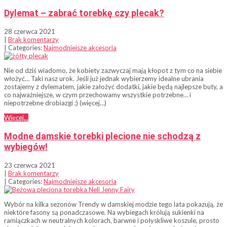
Dylemat – zabrać torebkę czy plecak?
28 czerwca 2021
|
Brak komentarzy
| Categories:
Najmodniejsze akcesoria
Nie od dziś wiadomo, że kobiety zazwyczaj mają kłopot z tym co na siebie
włożyć… Taki nasz urok. Jeśli już jednak wybierzemy idealne ubrania
zostajemy z dylematem, jakie założyć dodatki, jakie będą najlepsze buty, a
co najważniejsze, w czym przechowamy wszystkie potrzebne… i
niepotrzebne drobiazgi ;) (więcej…)
Więcej...
Modne damskie torebki plecione nie schodzą z
wybiegów!
23 czerwca 2021
|
Brak komentarzy
| Categories:
Najmodniejsze akcesoria
Wybór na kilka sezonów Trendy w damskiej modzie tego lata pokazują, że
niektóre fasony są ponadczasowe. Na wybiegach królują sukienki na
ramiączkach w neutralnych kolorach, barwne i połyskliwe koszule, prosto