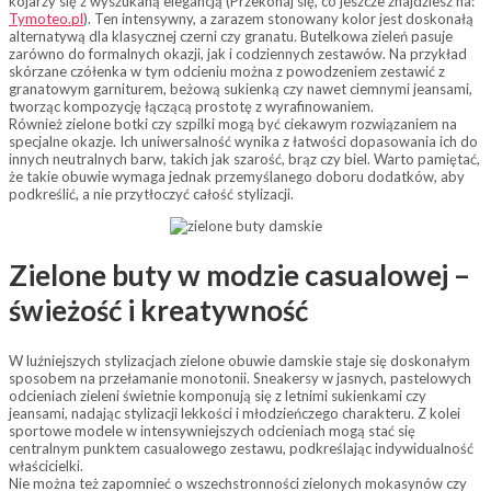
kojarzy się z wyszukaną elegancją (Przekonaj się, co jeszcze znajdziesz na:
Tymoteo.pl
). Ten intensywny, a zarazem stonowany kolor jest doskonałą
alternatywą dla klasycznej czerni czy granatu. Butelkowa zieleń pasuje
zarówno do formalnych okazji, jak i codziennych zestawów. Na przykład
skórzane czółenka w tym odcieniu można z powodzeniem zestawić z
granatowym garniturem, beżową sukienką czy nawet ciemnymi jeansami,
tworząc kompozycję łączącą prostotę z wyrafinowaniem.
Również zielone botki czy szpilki mogą być ciekawym rozwiązaniem na
specjalne okazje. Ich uniwersalność wynika z łatwości dopasowania ich do
innych neutralnych barw, takich jak szarość, brąz czy biel. Warto pamiętać,
że takie obuwie wymaga jednak przemyślanego doboru dodatków, aby
podkreślić, a nie przytłoczyć całość stylizacji.
Zielone buty w modzie casualowej –
świeżość i kreatywność
W luźniejszych stylizacjach zielone obuwie damskie staje się doskonałym
sposobem na przełamanie monotonii. Sneakersy w jasnych, pastelowych
odcieniach zieleni świetnie komponują się z letnimi sukienkami czy
jeansami, nadając stylizacji lekkości i młodzieńczego charakteru. Z kolei
sportowe modele w intensywniejszych odcieniach mogą stać się
centralnym punktem casualowego zestawu, podkreślając indywidualność
właścicielki.
Nie można też zapomnieć o wszechstronności zielonych mokasynów czy