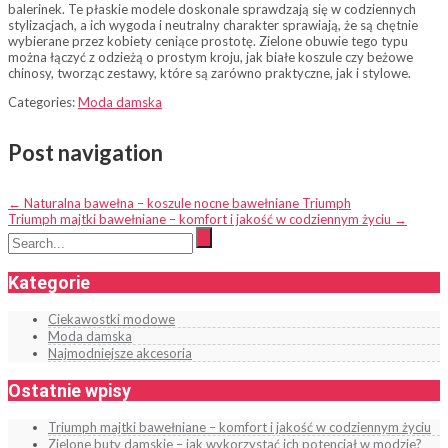
balerinek. Te płaskie modele doskonale sprawdzają się w codziennych
stylizacjach, a ich wygoda i neutralny charakter sprawiają, że są chętnie
wybierane przez kobiety ceniące prostotę. Zielone obuwie tego typu
można łączyć z odzieżą o prostym kroju, jak białe koszule czy beżowe
chinosy, tworząc zestawy, które są zarówno praktyczne, jak i stylowe.
Categories:
Moda damska
Post navigation
←
Naturalna bawełna – koszule nocne bawełniane Triumph
Triumph majtki bawełniane – komfort i jakość w codziennym życiu
→
Kategorie
Ciekawostki modowe
Moda damska
Najmodniejsze akcesoria
Ostatnie wpisy
Triumph majtki bawełniane – komfort i jakość w codziennym życiu
Zielone buty damskie – jak wykorzystać ich potencjał w modzie?