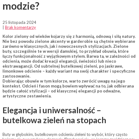
modzie?
25 listopada 2024
|
Brak komentarzy
Kolor zielony od wieków kojarzy się z harmonią, odnową i siłą natury.
Nie bez powodu zielone akcenty w garderobie są chętnie wybierane
zarówno w klasycznych, jak i nowoczesnych stylizacjach. Zielone
buty, szczególnie te w wersji damskiej, to przykład obuwia, które
łączy funkcjonalność z wyjątkowym stylem. Barwa ta, w zależności od
odcienia, może dodać kreacji elegancji, świeżości lub nieco
ekstrawagancji. Od subtelnej butelkowej zieleni, po jaskrawe,
limonkowe odcienie – każdy wariant ma swój charakter i specyficzne
zastosowanie.
Dobierając obuwie w tym kolorze, warto zwrócić uwagę na jego
kontekst. Odcień i fason mogą bowiem wpływać na to, jak odbierana
będzie całość stylizacji – od klasycznej elegancji po odważne,
artystyczne zestawienia.
Elegancja i uniwersalność –
butelkowa zieleń na stopach
Buty w głębokim, butelkowym odcieniu zieleni to wybór, który często