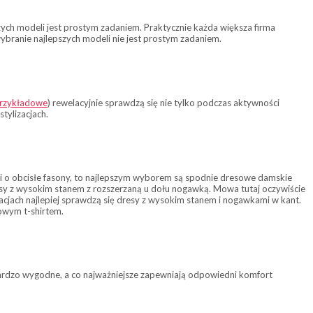
zych modeli jest prostym zadaniem. Praktycznie każda większa firma
wybranie najlepszych modeli nie jest prostym zadaniem.
przykładowe
) rewelacyjnie sprawdzą się nie tylko podczas aktywności
tylizacjach.
dzi o obcisłe fasony, to najlepszym wyborem są spodnie dresowe damskie
esy z wysokim stanem z rozszerzaną u dołu nogawką. Mowa tutaj oczywiście
zacjach najlepiej sprawdzą się dresy z wysokim stanem i nogawkami w kant.
owym t-shirtem.
 bardzo wygodne, a co najważniejsze zapewniają odpowiedni komfort