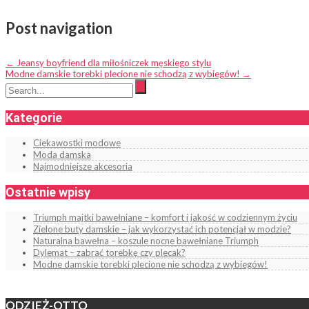
Post navigation
←
Jeansy boyfriend dla miłośniczek męskiego stylu
Modne damskie torebki plecione nie schodzą z wybiegów!
→
Kategorie
Ciekawostki modowe
Moda damska
Najmodniejsze akcesoria
Ostatnie wpisy
Triumph majtki bawełniane – komfort i jakość w codziennym życiu
Zielone buty damskie – jak wykorzystać ich potencjał w modzie?
Naturalna bawełna – koszule nocne bawełniane Triumph
Dylemat – zabrać torebkę czy plecak?
Modne damskie torebki plecione nie schodzą z wybiegów!
ODZIEŻ-OTTO