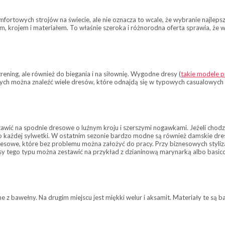
ortowych strojów na świecie, ale nie oznacza to wcale, że wybranie najleps
m, krojem i materiałem. To właśnie szeroka i różnorodna oferta sprawia, że 
ening, ale również do biegania i na siłownię. Wygodne dresy (
takie modele 
wych można znaleźć wiele dresów, które odnajdą się w typowych casualowych s
stawić na spodnie dresowe o luźnym kroju i szerszymi nogawkami. Jeżeli cho
do każdej sylwetki. W ostatnim sezonie bardzo modne są również damskie dr
 dresowe, które bez problemu można założyć do pracy. Przy biznesowych styli
sy tego typu można zestawić na przykład z dzianinową marynarką albo basic
e z bawełny. Na drugim miejscu jest miękki welur i aksamit. Materiały te są